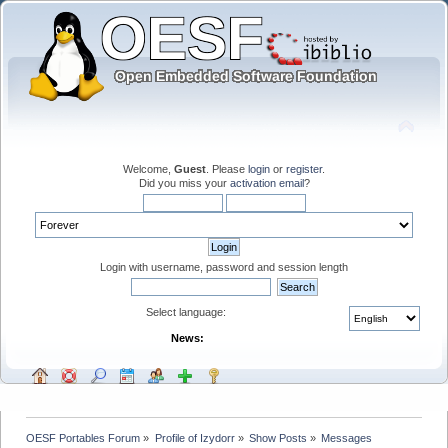
Welcome,
Guest
. Please
login
or
register
.
Did you miss your
activation email
?
Login with username, password and session length
Select language:
News:
OESF Portables Forum
»
Profile of Izydorr
»
Show Posts
»
Messages