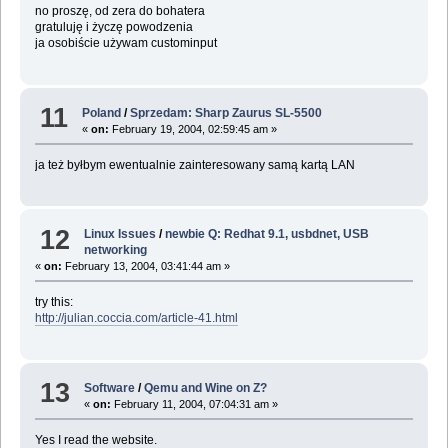
no proszę, od zera do bohatera
gratuluję i życzę powodzenia
ja osobiście używam custominput
11
Poland
/
Sprzedam: Sharp Zaurus SL-5500
«
on:
February 19, 2004, 02:59:45 am »
ja też byłbym ewentualnie zainteresowany samą kartą LAN
12
Linux Issues
/
newbie Q: Redhat 9.1, usbdnet, USB
networking
«
on:
February 13, 2004, 03:41:44 am »
try this:
http://julian.coccia.com/article-41.html
13
Software
/
Qemu and Wine on Z?
«
on:
February 11, 2004, 07:04:31 am »
Yes I read the website.