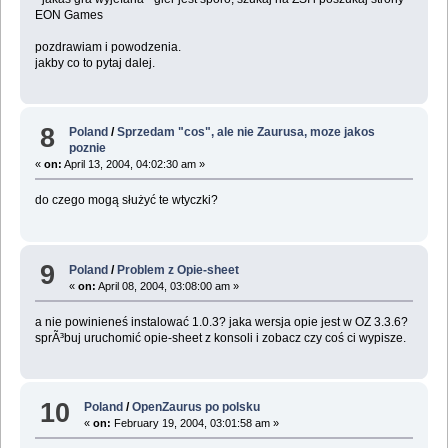
EON Games
pozdrawiam i powodzenia.
jakby co to pytaj dalej.
8
Poland
/
Sprzedam "cos", ale nie Zaurusa, moze jakos
poznie
«
on:
April 13, 2004, 04:02:30 am »
do czego mogą służyć te wtyczki?
9
Poland
/
Problem z Opie-sheet
«
on:
April 08, 2004, 03:08:00 am »
a nie powinieneś instalować 1.0.3? jaka wersja opie jest w OZ 3.3.6?
sprÃ³buj uruchomić opie-sheet z konsoli i zobacz czy coś ci wypisze.
10
Poland
/
OpenZaurus po polsku
«
on:
February 19, 2004, 03:01:58 am »