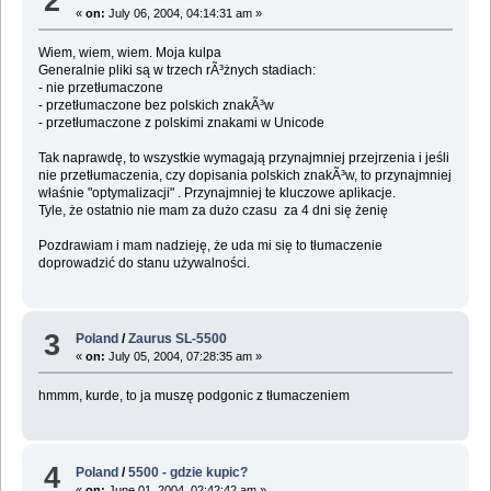
2
«
on:
July 06, 2004, 04:14:31 am »
Wiem, wiem, wiem. Moja kulpa
Generalnie pliki są w trzech rÃ³żnych stadiach:
- nie przetłumaczone
- przetłumaczone bez polskich znakÃ³w
- przetłumaczone z polskimi znakami w Unicode
Tak naprawdę, to wszystkie wymagają przynajmniej przejrzenia i jeśli
nie przetłumaczenia, czy dopisania polskich znakÃ³w, to przynajmniej
właśnie "optymalizacji" . Przynajmniej te kluczowe aplikacje.
Tyle, że ostatnio nie mam za dużo czasu za 4 dni się żenię
Pozdrawiam i mam nadzieję, że uda mi się to tłumaczenie
doprowadzić do stanu używalności.
3
Poland
/
Zaurus SL-5500
«
on:
July 05, 2004, 07:28:35 am »
hmmm, kurde, to ja muszę podgonic z tłumaczeniem
4
Poland
/
5500 - gdzie kupic?
«
on:
June 01, 2004, 02:42:42 am »