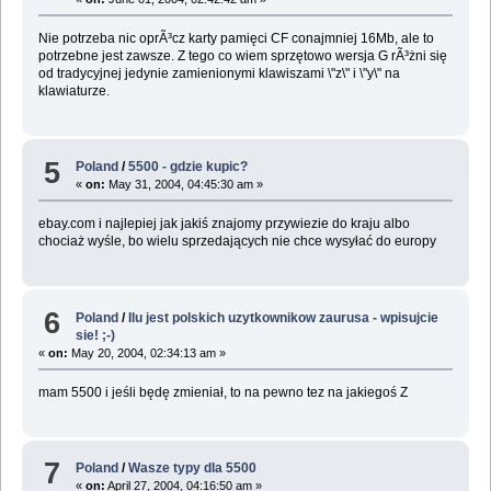
Nie potrzeba nic oprÃ³cz karty pamięci CF conajmniej 16Mb, ale to
potrzebne jest zawsze. Z tego co wiem sprzętowo wersja G rÃ³żni się
od tradycyjnej jedynie zamienionymi klawiszami \"z\" i \"y\" na
klawiaturze.
5
Poland
/
5500 - gdzie kupic?
«
on:
May 31, 2004, 04:45:30 am »
ebay.com i najlepiej jak jakiś znajomy przywiezie do kraju albo
chociaż wyśle, bo wielu sprzedających nie chce wysyłać do europy
6
Poland
/
Ilu jest polskich uzytkownikow zaurusa - wpisujcie
sie! ;-)
«
on:
May 20, 2004, 02:34:13 am »
mam 5500 i jeśli będę zmieniał, to na pewno tez na jakiegoś Z
7
Poland
/
Wasze typy dla 5500
«
on:
April 27, 2004, 04:16:50 am »