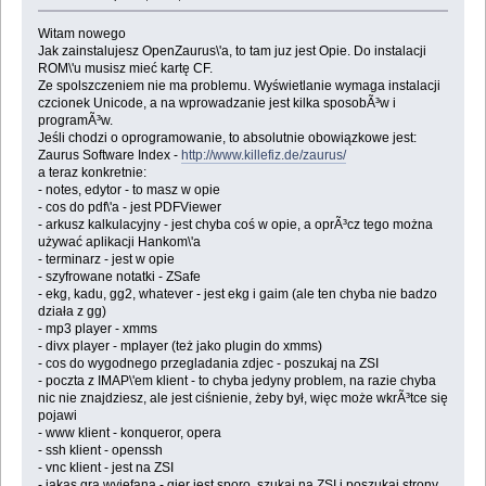
Witam nowego
Jak zainstalujesz OpenZaurus\'a, to tam juz jest Opie. Do instalacji
ROM\'u musisz mieć kartę CF.
Ze spolszczeniem nie ma problemu. Wyświetlanie wymaga instalacji
czcionek Unicode, a na wprowadzanie jest kilka sposobÃ³w i
programÃ³w.
Jeśli chodzi o oprogramowanie, to absolutnie obowiązkowe jest:
Zaurus Software Index -
http://www.killefiz.de/zaurus/
a teraz konkretnie:
- notes, edytor - to masz w opie
- cos do pdf\'a - jest PDFViewer
- arkusz kalkulacyjny - jest chyba coś w opie, a oprÃ³cz tego można
używać aplikacji Hankom\'a
- terminarz - jest w opie
- szyfrowane notatki - ZSafe
- ekg, kadu, gg2, whatever - jest ekg i gaim (ale ten chyba nie badzo
działa z gg)
- mp3 player - xmms
- divx player - mplayer (też jako plugin do xmms)
- cos do wygodnego przegladania zdjec - poszukaj na ZSI
- poczta z IMAP\'em klient - to chyba jedyny problem, na razie chyba
nic nie znajdziesz, ale jest ciśnienie, żeby był, więc może wkrÃ³tce się
pojawi
- www klient - konqueror, opera
- ssh klient - openssh
- vnc klient - jest na ZSI
- jakas gra wyjefana - gier jest sporo, szukaj na ZSI i poszukaj strony