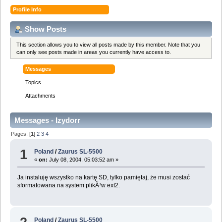
Profile Info
Show Posts
This section allows you to view all posts made by this member. Note that you
can only see posts made in areas you currently have access to.
Messages
Topics
Attachments
Messages - Izydorr
Pages: [
1
]
2
3
4
1
Poland
/
Zaurus SL-5500
«
on:
July 08, 2004, 05:03:52 am »
Ja instaluję wszystko na kartę SD, tylko pamiętaj, że musi zostać
sformatowana na system plikÃ³w ext2.
Poland
/
Zaurus SL-5500