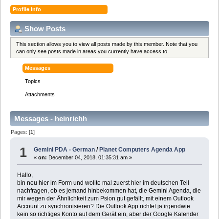
Profile Info
Show Posts
This section allows you to view all posts made by this member. Note that you
can only see posts made in areas you currently have access to.
Messages
Topics
Attachments
Messages - heinrichh
Pages: [
1
]
1
Gemini PDA - German
/
Planet Computers Agenda App
«
on:
December 04, 2018, 01:35:31 am »
Hallo,
bin neu hier im Form und wollte mal zuerst hier im deutschen Teil
nachfragen, ob es jemand hinbekommen hat, die Gemini Agenda, die
mir wegen der Ähnlichkeit zum Psion gut gefällt, mit einem Outlook
Account zu synchronisieren? Die Outlook App richtet ja irgendwie
kein so richtiges Konto auf dem Gerät ein, aber der Google Kalender