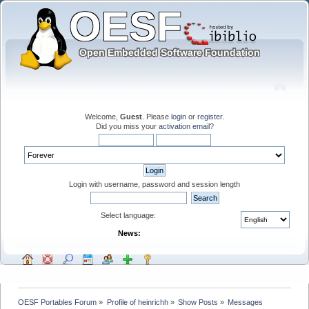
Welcome,
Guest
. Please
login
or
register
.
Did you miss your
activation email
?
Login with username, password and session length
Select language:
News:
OESF Portables Forum
»
Profile of heinrichh
»
Show Posts
»
Messages