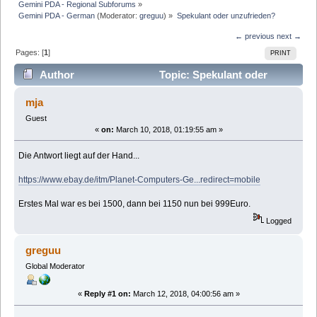
Gemini PDA - Regional Subforums
»
Gemini PDA - German
(Moderator:
greguu
) »
Spekulant oder unzufrieden?
← previous
next →
Pages: [
1
]
PRINT
Author
Topic: Spekulant oder
unzufrieden? (Read 13700 times)
mja
Guest
«
on:
March 10, 2018, 01:19:55 am »
Die Antwort liegt auf der Hand...
https://www.ebay.de/itm/Planet-Computers-Ge...redirect=mobile
Erstes Mal war es bei 1500, dann bei 1150 nun bei 999Euro.
Logged
greguu
Global Moderator
«
Reply #1 on:
March 12, 2018, 04:00:56 am »