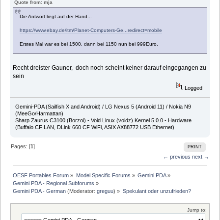
Quote from: mja
Die Antwort liegt auf der Hand...
https://www.ebay.de/itm/Planet-Computers-Ge...redirect=mobile
Erstes Mal war es bei 1500, dann bei 1150 nun bei 999Euro.
Recht dreister Gauner, doch noch scheint keiner darauf eingegangen zu
sein
Logged
Gemini-PDA (Sailfish X and Android) / LG Nexus 5 (Android 11) / Nokia N9
(MeeGo/Harmattan)
Sharp Zaurus C3100 (Borzoi) - Void Linux (voidz) Kernel 5.0.0 - Hardware
(Buffalo CF LAN, DLink 660 CF WiFi, ASIX AX88772 USB Ethernet)
Pages: [
1
]
PRINT
← previous
next →
OESF Portables Forum
»
Model Specific Forums
»
Gemini PDA
»
Gemini PDA - Regional Subforums
»
Gemini PDA - German
(Moderator:
greguu
) »
Spekulant oder unzufrieden?
Jump to: