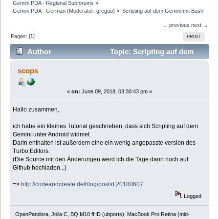
Gemini PDA - Regional Subforums
»
Gemini PDA - German
(Moderator:
greguu
) »
Scripting auf dem Gemini mit Bash
← previous
next →
Pages: [
1
]
PRINT
Author
Topic: Scripting auf dem
Gemini mit Bash (Read 13004 times)
scops
«
on:
June 09, 2018, 03:30:43 pm »
Hallo zusammen,
ich habe ein kleines Tutorial geschrieben, dass sich Scripting auf dem
Gemini unter Android widmet.
Darin enthalten ist außerdem eine ein wenig angepasste version des
Turbo Editors.
(Die Source mit den Änderungen werd ich die Tage dann noch auf
Github hochladen...)
=>
http://codeandcreate.de/blog/postid,20180607
Logged
OpenPandora, Jolla C, BQ M10 fHD (ubports), MacBook Pro Retina (mid-