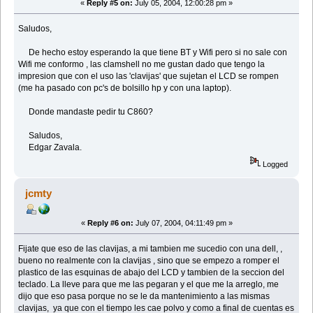
«
Reply #5 on:
July 05, 2004, 12:00:28 pm »
Saludos,
De hecho estoy esperando la que tiene BT y Wifi pero si no sale con
Wifi me conformo , las clamshell no me gustan dado que tengo la
impresion que con el uso las 'clavijas' que sujetan el LCD se rompen
(me ha pasado con pc's de bolsillo hp y con una laptop).
Donde mandaste pedir tu C860?
Saludos,
Edgar Zavala.
Logged
jcmty
«
Reply #6 on:
July 07, 2004, 04:11:49 pm »
Fijate que eso de las clavijas, a mi tambien me sucedio con una dell, ,
bueno no realmente con la clavijas , sino que se empezo a romper el
plastico de las esquinas de abajo del LCD y tambien de la seccion del
teclado. La lleve para que me las pegaran y el que me la arreglo, me
dijo que eso pasa porque no se le da mantenimiento a las mismas
clavijas, ya que con el tiempo les cae polvo y como a final de cuentas es