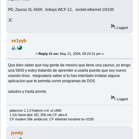
PD, Zaurus SL-5600 , linksys WCF-12, socket ethernet 10/100
JC
Logged
xe1yyb
«
Reply #1 on:
May 21, 2004, 09:24:31 pm »
Que bien saber que hay gente de mexico que tiene una zaurus, yo tengo
una 5600 y estoy tratando de aprender a usarla puesto que soy nuevo
usando linux . megustaria saber si tu has intentado instalar alguna
aplicacion que te permita correr programas de DOS.
saludos y hasta pronto.
Logged
pdaxrom 1.1.0 Kathrin rc9 ,sl c860
1 Gb Sand disk SD, 256 mb CF ultra ll
CF modem 56k ambicom, CF ethetnet trendnet te-cf100
jcmty