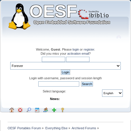
Welcome,
Guest
. Please
login
or
register
.
Did you miss your
activation email
?
Login with username, password and session length
Select language:
News:
OESF Portables Forum
»
Everything Else
»
Archived Forums
»