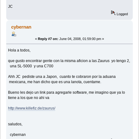
JC
Logged
cybernan
«
Reply #7 on:
June 04, 2008, 01:59:00 pm »
Hola a todos,
que gusto encontrar gente con la misma aficion a las Zaurus yo tengo 2,
una SL-5000 y una C700
Ahh JC pediste una a Japon, cuanto te cobraron por la aduana
mexicana, me han dicho que es una lanota, cuentame.
Bueno les dejo un link para agregarle software, me imagino que ya lo
tiene a los que no ahi va
http://www.killefiz.de/zaurus/
saludos,
cybernan