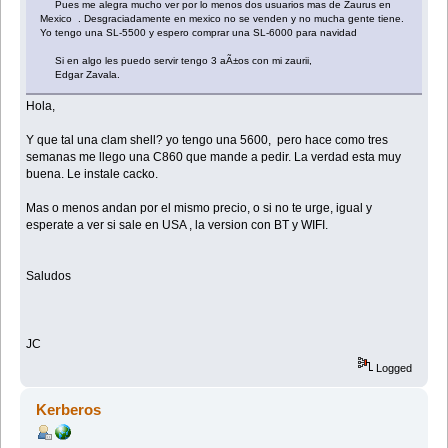
Pues me alegra mucho ver por lo menos dos usuarios mas de Zaurus en
Mexico . Desgraciadamente en mexico no se venden y no mucha gente tiene.
Yo tengo una SL-5500 y espero comprar una SL-6000 para navidad
Si en algo les puedo servir tengo 3 aÃ±os con mi zaurii,
Edgar Zavala.
Hola,
Y que tal una clam shell? yo tengo una 5600, pero hace como tres
semanas me llego una C860 que mande a pedir. La verdad esta muy
buena. Le instale cacko.
Mas o menos andan por el mismo precio, o si no te urge, igual y
esperate a ver si sale en USA , la version con BT y WIFI.
Saludos
JC
Logged
Kerberos