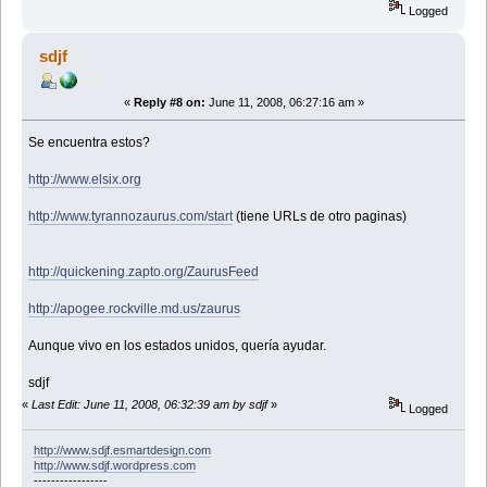
Logged
sdjf
«
Reply #8 on:
June 11, 2008, 06:27:16 am »
Se encuentra estos?
http://www.elsix.org
http://www.tyrannozaurus.com/start
(tiene URLs de otro paginas)
http://quickening.zapto.org/ZaurusFeed
http://apogee.rockville.md.us/zaurus
Aunque vivo en los estados unidos, quería ayudar.
sdjf
«
Last Edit: June 11, 2008, 06:32:39 am by sdjf
»
Logged
http://www.sdjf.esmartdesign.com
http://www.sdjf.wordpress.com
-----------------