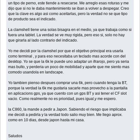
un tipo de perno, este tiende a resecarse. Me arreglo esas roturas y me
dijo que si no le daba mantenimiento se iban a volver a despegar. Creo
que la clave es algo asi como aceitarlas, pero la verdad no se que tipo
de producto sea el indicado.
La clamshell tiene una solas bisagra en el medio, ya que trabaja como si
fuera una tablet. La verdad se ve muy rigida, pero eso si, solo no hay
que girarla al lado contrario del indicado.
Yo me decidi por la clamshel por que el objetivo principal era usarla
como terminal , y para eso necesitaba un teclado mas acorde con del
desktop. Yo se que la 6k le puede uno adaptar un ifrarojo, pero ya seria
mas bulto, y perderia un poco de mobilidad y aparte que me siento mas
comodo usandola en landscape.
Yo tambien pienso despues comprar una 6k, pero cuando tenga la BT,
porque la verdad la 6k me gustaria sacarle mas provecho a la pantalla
en aplicacions gps, ya que cuento con un gps BT y asi tener el CF slot
vacio. Como realmente no es prioridad, pues igual,y me espero.
la C860, la mande a pedir a Japon. Sabiendo el riesgo que implicaba
me decidi a pedirla y la verdad todo salio muy bien. Me llego aprox.
como en 10 dias, desde japon hasta mi casa.
Saludos