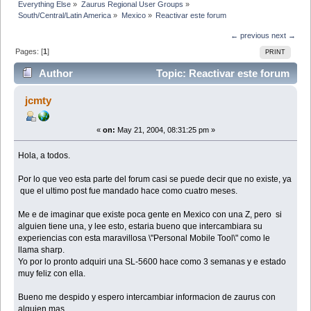
Everything Else
»
Zaurus Regional User Groups
»
South/Central/Latin America
»
Mexico
»
Reactivar este forum
← previous
next →
Pages: [
1
]
PRINT
Author
Topic: Reactivar este forum
(Read 35585 times)
jcmty
«
on:
May 21, 2004, 08:31:25 pm »
Hola, a todos.
Por lo que veo esta parte del forum casi se puede decir que no existe, ya
que el ultimo post fue mandado hace como cuatro meses.
Me e de imaginar que existe poca gente en Mexico con una Z, pero si
alguien tiene una, y lee esto, estaria bueno que intercambiara su
experiencias con esta maravillosa \"Personal Mobile Tool\" como le
llama sharp.
Yo por lo pronto adquiri una SL-5600 hace como 3 semanas y e estado
muy feliz con ella.
Bueno me despido y espero intercambiar informacion de zaurus con
alguien mas.