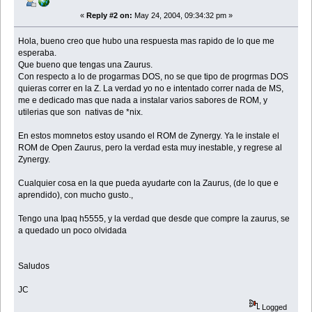
«
Reply #2 on:
May 24, 2004, 09:34:32 pm »
Hola, bueno creo que hubo una respuesta mas rapido de lo que me
esperaba.
Que bueno que tengas una Zaurus.
Con respecto a lo de progarmas DOS, no se que tipo de progrmas DOS
quieras correr en la Z. La verdad yo no e intentado correr nada de MS,
me e dedicado mas que nada a instalar varios sabores de ROM, y
utilerias que son nativas de *nix.
En estos momnetos estoy usando el ROM de Zynergy. Ya le instale el
ROM de Open Zaurus, pero la verdad esta muy inestable, y regrese al
Zynergy.
Cualquier cosa en la que pueda ayudarte con la Zaurus, (de lo que e
aprendido), con mucho gusto.,
Tengo una Ipaq h5555, y la verdad que desde que compre la zaurus, se
a quedado un poco olvidada
Saludos
JC
Logged