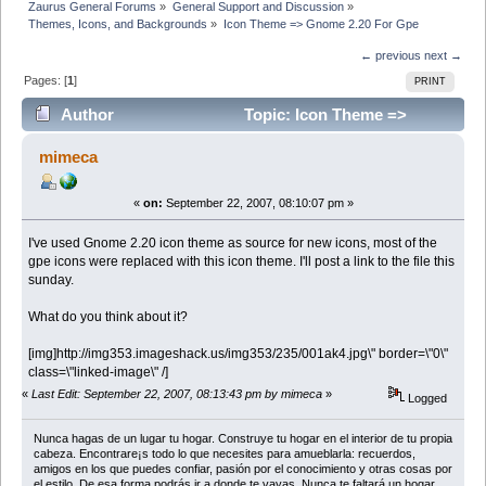
Zaurus General Forums
»
General Support and Discussion
»
Themes, Icons, and Backgrounds
»
Icon Theme => Gnome 2.20 For Gpe
← previous
next →
Pages: [
1
]
PRINT
Author
Topic: Icon Theme =>
Gnome 2.20 For Gpe (Read 20783 times)
mimeca
«
on:
September 22, 2007, 08:10:07 pm »
I've used Gnome 2.20 icon theme as source for new icons, most of the
gpe icons were replaced with this icon theme. I'll post a link to the file this
sunday.
What do you think about it?
[img]http://img353.imageshack.us/img353/235/001ak4.jpg\" border=\"0\"
class=\"linked-image\" /]
«
Last Edit: September 22, 2007, 08:13:43 pm by mimeca
»
Logged
Nunca hagas de un lugar tu hogar. Construye tu hogar en el interior de tu propia
cabeza. Encontrare¡s todo lo que necesites para amueblarla: recuerdos,
amigos en los que puedes confiar, pasión por el conocimiento y otras cosas por
el estilo. De esa forma podrás ir a donde te vayas. Nunca te faltará un hogar...,