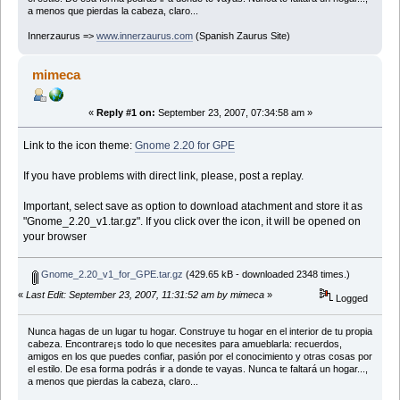
a menos que pierdas la cabeza, claro...
Innerzaurus =>
www.innerzaurus.com
(Spanish Zaurus Site)
mimeca
«
Reply #1 on:
September 23, 2007, 07:34:58 am »
Link to the icon theme:
Gnome 2.20 for GPE
If you have problems with direct link, please, post a replay.
Important, select save as option to download atachment and store it as
"Gnome_2.20_v1.tar.gz". If you click over the icon, it will be opened on
your browser
Gnome_2.20_v1_for_GPE.tar.gz
(429.65 kB - downloaded 2348 times.)
«
Last Edit: September 23, 2007, 11:31:52 am by mimeca
»
Logged
Nunca hagas de un lugar tu hogar. Construye tu hogar en el interior de tu propia
cabeza. Encontrare¡s todo lo que necesites para amueblarla: recuerdos,
amigos en los que puedes confiar, pasión por el conocimiento y otras cosas por
el estilo. De esa forma podrás ir a donde te vayas. Nunca te faltará un hogar...,
a menos que pierdas la cabeza, claro...