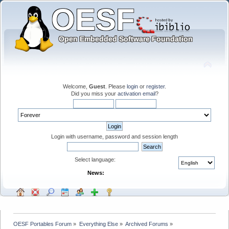
Welcome,
Guest
. Please
login
or
register
.
Did you miss your
activation email
?
Login with username, password and session length
Select language:
News:
OESF Portables Forum
»
Everything Else
»
Archived Forums
»