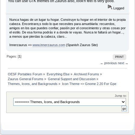
You can use GTK themes on Zaurus also, look'n feel is very good.
Logged
Nunca hagas de un lugar tu hogar. Construye tu hogar en el interior de tu propia
cabeza. Encontrare¡s todo lo que necesites para amueblarla: recuerdos,
amigos en los que puedes confiar, pasión por el conocimiento y otras cosas por
el estilo. De esa forma podrás ir a donde te vayas. Nunca te faltará un hogar...,
a menos que pierdas la cabeza, claro...
Innerzaurus =>
www.innerzaurus.com
(Spanish Zaurus Site)
Pages: [
1
]
PRINT
← previous
next →
OESF Portables Forum
»
Everything Else
»
Archived Forums
»
Zaurus General Forums
»
General Support and Discussion
»
Themes, Icons, and Backgrounds
»
Icon Theme => Gnome 2.20 For Gpe
Jump to: