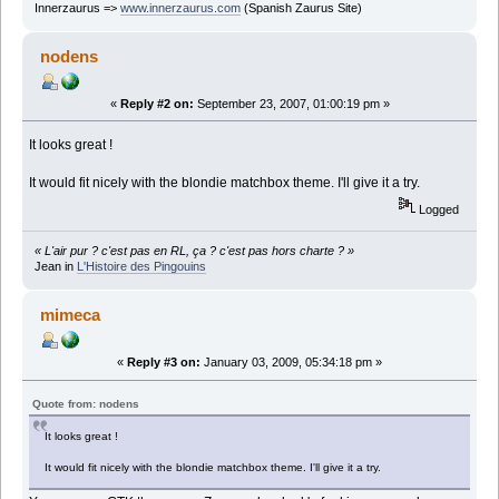
Innerzaurus =>
www.innerzaurus.com
(Spanish Zaurus Site)
nodens
«
Reply #2 on:
September 23, 2007, 01:00:19 pm »
It looks great !
It would fit nicely with the blondie matchbox theme. I'll give it a try.
Logged
« L'air pur ? c'est pas en RL, ça ? c'est pas hors charte ? »
Jean in
L'Histoire des Pingouins
mimeca
«
Reply #3 on:
January 03, 2009, 05:34:18 pm »
Quote from: nodens
It looks great !
It would fit nicely with the blondie matchbox theme. I'll give it a try.