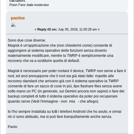
calculators.
Psion Fans Italia
moderator
paoloe
«
Reply #2 on:
July 05, 2018, 11:00:28 am »
Sono due cose diverse.
Magisk è un'applicazione che (non chiedermi come) consente di
aggiungere al sistema operativo delle funzioni senza doverlo
materialmente modificare, mentre la TWRP è semplicemente una
recovery che va a sostituire quella di default.
Magisk è necessario per poter rootare il device, TWRP non serve a fare il
root, ed anzi presuppone che il root sia già stato fatto: rispetto alle
recovery standard che arrivano già con il sistema operativo la TWRP
consente di fare un sacco di cose in più, tipo flashare files senza avere
sotto mano un PC (in generale, sul Gemini ancora non saprei) o fare dei
backup completi di tutto il sistema operativo da poter poi recuperare
quando serve (Vedi l'immagine - non mia - che allego).
Io l'ho sempre installata su tutti i telefoni Android che ho avuto, e ormai
mi ci sono abituato, ma si può fare tranquillamente anche senza.
Paolo