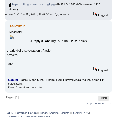
https___i.imgur.com_omrbzg2.jpg
(69.32 kB, 1280x960 - viewed 1220
times.)
«
Last Edit: July 05, 2018, 11:02:53 am by paoloe
»
Logged
salvomic
Moderator
«
Reply #3 on:
July 05, 2018, 11:53:07 am »
grazie delle spiegazioni, Paolo
proverò.
salvo
Logged
Gemini
, Psion S5 and S5mx, iPhone, iPad, Huawei MediaPad M5, some HP
calculators.
Psion Fans Italia
moderator
Pages: [
1
]
PRINT
← previous
next →
OESF Portables Forum
»
Model Specific Forums
»
Gemini PDA
»