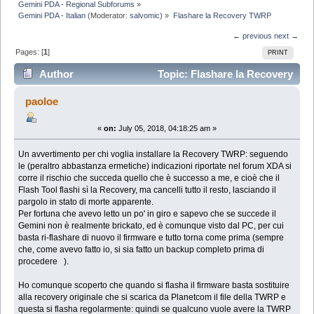
Gemini PDA - Regional Subforums
»
Gemini PDA - Italian
(Moderator:
salvomic
) »
Flashare la Recovery TWRP
← previous
next →
Pages: [
1
]
PRINT
Author
Topic: Flashare la Recovery
TWRP (Read 15170 times)
paoloe
«
on:
July 05, 2018, 04:18:25 am »
Un avvertimento per chi voglia installare la Recovery TWRP: seguendo
le (peraltro abbastanza ermetiche) indicazioni riportate nel forum XDA si
corre il rischio che succeda quello che è successo a me, e cioè che il
Flash Tool flashi sì la Recovery, ma cancelli tutto il resto, lasciando il
pargolo in stato di morte apparente.
Per fortuna che avevo letto un po' in giro e sapevo che se succede il
Gemini non è realmente brickato, ed è comunque visto dal PC, per cui
basta ri-flashare di nuovo il firmware e tutto torna come prima (sempre
che, come avevo fatto io, si sia fatto un backup completo prima di
procedere ).
Ho comunque scoperto che quando si flasha il firmware basta sostituire
alla recovery originale che si scarica da Planetcom il file della TWRP e
questa si flasha regolarmente: quindi se qualcuno vuole avere la TWRP