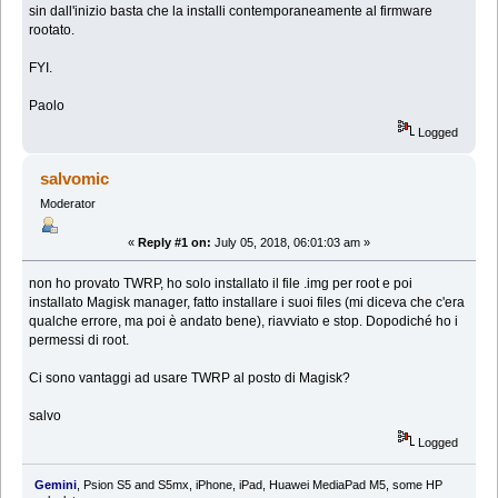
sin dall'inizio basta che la installi contemporaneamente al firmware
rootato.
FYI.
Paolo
Logged
salvomic
Moderator
«
Reply #1 on:
July 05, 2018, 06:01:03 am »
non ho provato TWRP, ho solo installato il file .img per root e poi
installato Magisk manager, fatto installare i suoi files (mi diceva che c'era
qualche errore, ma poi è andato bene), riavviato e stop. Dopodiché ho i
permessi di root.
Ci sono vantaggi ad usare TWRP al posto di Magisk?
salvo
Logged
Gemini
, Psion S5 and S5mx, iPhone, iPad, Huawei MediaPad M5, some HP