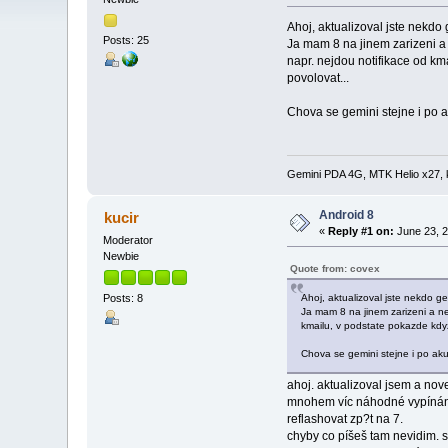
Ahoj, aktualizoval jste nekdo 
Posts: 25
Ja mam 8 na jinem zarizeni a 
napr. nejdou notifikace od kma
povolovat...
Chova se gemini stejne i po a
Gemini PDA 4G, MTK Helio x27, 
Android 8
kucir
«
Reply #1 on:
June 23, 2
Moderator
Newbie
Quote from: covex
Ahoj, aktualizoval jste nekdo ge
Posts: 8
Ja mam 8 na jinem zarizeni a ne
kmailu, v podstate pokazde kdyz 
Chova se gemini stejne i po aku
ahoj. aktualizoval jsem a nove
mnohem víc náhodné vypínání c
reflashovat zp?t na 7.
chyby co píšeš tam nevidim. s