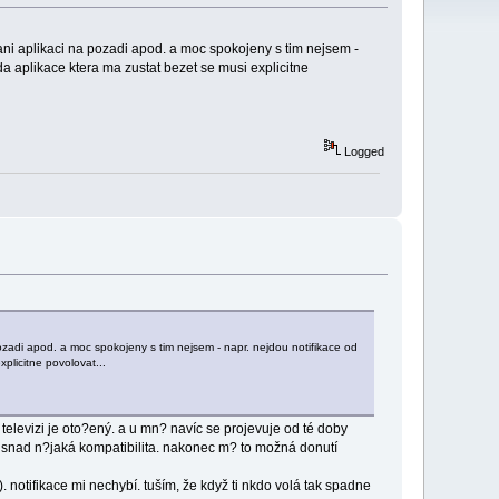
vani aplikaci na pozadi apod. a moc spokojeny s tim nejsem -
da aplikace ktera ma zustat bezet se musi explicitne
Logged
pozadi apod. a moc spokojeny s tim nejsem - napr. nejdou notifikace od
plicitne povolovat...
 televizi je oto?ený. a u mn? navíc se projevuje od té doby
. snad n?jaká kompatibilita. nakonec m? to možná donutí
 notifikace mi nechybí. tuším, že když ti nkdo volá tak spadne