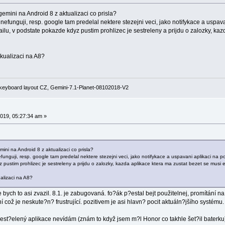
gemini na Android 8 z aktualizaci co prisla?
nefunguji, resp. google tam predelal nektere stezejni veci, jako notifykace a uspa
ilu, v podstate pokazde kdyz pustim prohlizec je sestreleny a prijdu o zalozky, kaz
kualizaci na A8?
keyboard layout CZ, Gemini-7.1-Planet-08102018-V2
019, 05:27:34 am »
mini na Android 8 z aktualizaci co prisla?
funguji, resp. google tam predelal nektere stezejni veci, jako notifykace a uspavani aplikaci na 
pustim prohlizec je sestreleny a prijdu o zalozky, kazda aplikace ktera ma zustat bezet se musi ex
alizaci na A8?
 bych to asi zvazil. 8.1. je zabugovaná. fo?ák p?estal bejt použitelnej, promítání na
ož je neskute?n? frustrující. pozitivem je asi hlavn? pocit aktuáln?jšího systému
est?elený aplikace nevídám (znám to když jsem m?l Honor co takhle šet?il baterku).