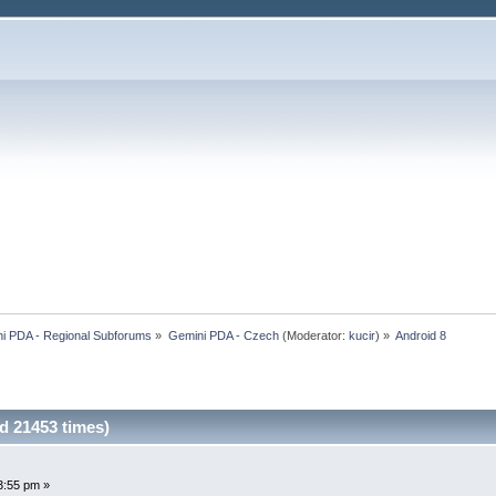
i PDA - Regional Subforums
»
Gemini PDA - Czech
(Moderator:
kucir
) »
Android 8
d 21453 times)
3:55 pm »