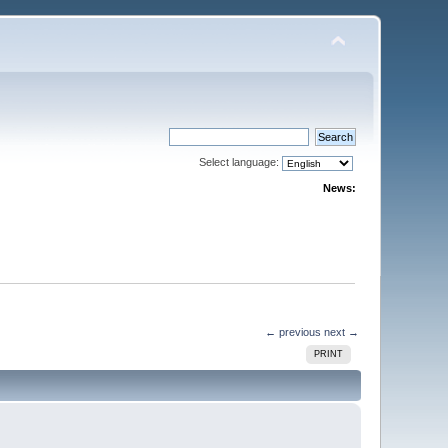
Select language:
News:
← previous
next →
PRINT