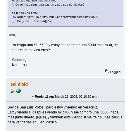
Hola, este espacio esta muy solo.
Â¿Quien mas tiene una zaurus y que sea de Mexico?
Yo tengo una c700
[div align=\"right\"][a href=\"index.php?act=findpost&pid=71003\"]
[{POST_SNAPBACK}][/a][/div]
Hola,
Yo tengo una SL-5500 y estoy por comprar una 6000 espero =), de
que parte de mexico eres?
Saludos,
Kerberos
Logged
seinfield
«
Reply #2 on:
March 23, 2005, 02:10:50 pm »
Soy de San Luis Potosi, pero estoy viviendo en Veracruz.
Estoy viendo si despues vendo mi c700 y me compro una C860 (nada
mas junto dinero, jejeje), y tambien esto viendo si me traigo unas zaurus
para venderlas aqui en Mexico.