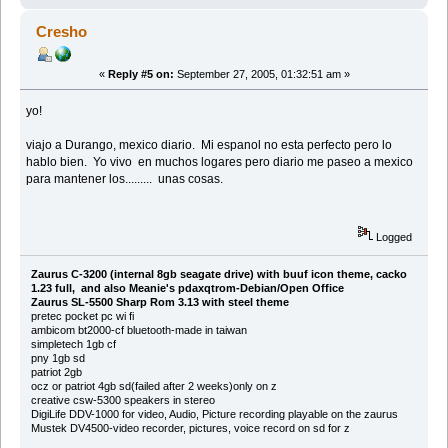
Cresho
«
Reply #5 on:
September 27, 2005, 01:32:51 am »
yo!
viajo a Durango, mexico diario. Mi espanol no esta perfecto pero lo
hablo bien. Yo vivo en muchos logares pero diario me paseo a mexico
para mantener los......... unas cosas.
Logged
Zaurus C-3200 (internal 8gb seagate drive) with buuf icon theme, cacko
1.23 full, and also Meanie's pdaxqtrom-Debian/Open Office
Zaurus SL-5500 Sharp Rom 3.13 with steel theme
pretec pocket pc wi fi
ambicom bt2000-cf bluetooth-made in taiwan
simpletech 1gb cf
pny 1gb sd
patriot 2gb
ocz or patriot 4gb sd(failed after 2 weeks)only on z
creative csw-5300 speakers in stereo
DigiLife DDV-1000 for video, Audio, Picture recording playable on the zaurus
Mustek DV4500-video recorder, pictures, voice record on sd for z