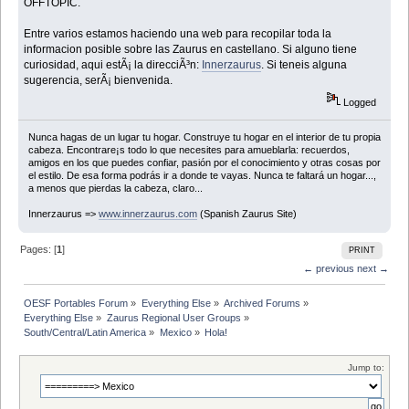
OFFTOPIC.
Entre varios estamos haciendo una web para recopilar toda la
informacion posible sobre las Zaurus en castellano. Si alguno tiene
curiosidad, aqui estÃ¡ la direcciÃ³n:
Innerzaurus
. Si teneis alguna
sugerencia, serÃ¡ bienvenida.
Logged
Nunca hagas de un lugar tu hogar. Construye tu hogar en el interior de tu propia
cabeza. Encontrare¡s todo lo que necesites para amueblarla: recuerdos,
amigos en los que puedes confiar, pasión por el conocimiento y otras cosas por
el estilo. De esa forma podrás ir a donde te vayas. Nunca te faltará un hogar...,
a menos que pierdas la cabeza, claro...
Innerzaurus =>
www.innerzaurus.com
(Spanish Zaurus Site)
Pages: [
1
]
PRINT
← previous
next →
OESF Portables Forum
»
Everything Else
»
Archived Forums
»
Everything Else
»
Zaurus Regional User Groups
»
South/Central/Latin America
»
Mexico
»
Hola!
Jump to: