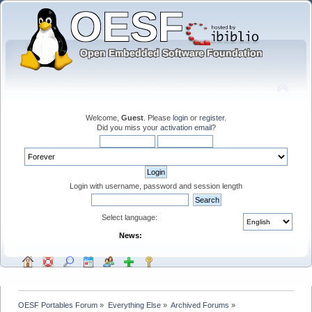
Welcome,
Guest
. Please
login
or
register
.
Did you miss your
activation email
?
Login with username, password and session length
Select language:
News:
OESF Portables Forum
»
Everything Else
»
Archived Forums
»