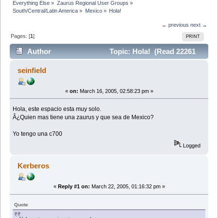
Everything Else
»
Zaurus Regional User Groups
»
South/Central/Latin America
»
Mexico
»
Hola!
← previous
next →
Pages: [
1
]
PRINT
Author
Topic: Hola! (Read 22261
times)
seinfield
«
on:
March 16, 2005, 02:58:23 pm »
Hola, este espacio esta muy solo.
Â¿Quien mas tiene una zaurus y que sea de Mexico?
Yo tengo una c700
Logged
Kerberos
«
Reply #1 on:
March 22, 2005, 01:16:32 pm »
Quote