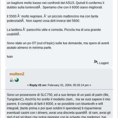
un bagliore molto basso nei confronti del ASUS. Quindi ti confermo il
dubbio sulla luminositÃ . Speriamo che con il 6000 siano migliorati.
Il 5500 Ã¨ molto regolare. Ã¨ un piccolo mattoncino ma con tanta
potenzialitÃ . Non saprei cosa dirti invece del 5600.
La tastiera Ã¨ parecchio utile e comoda. Piccola ma di una grande
usabilitÃ .
Sono stato un po OT (out of topic) sulle tue domande, ma spero di averti
aiutato almeno in minima parte.
Ivan
Logged
molten2
«
Reply #2 on:
February 01, 2004, 05:26:14 pm »
Sono un possessore di SLC750, ed a suo tempo di un paio di palm (IIIx,
TungstenC). Anch\'io ho scelto il modello clam... ma se vuoi sapere il mio
parere, ti consiglio di farti il 6000, e se possibile con bluetooth e wifi
integrati, (tanto prima o poi quei soldini li spenderai) ti risparmierai
eventuali casini con i drivers, avrai una discreta quantitÃ di ram, avrai gli
slot cf ed sd liberi che potrai riempire con le schede che preferisci, hai