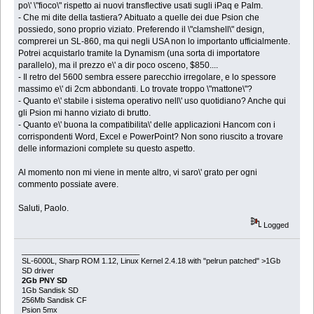
po\' \"fioco\" rispetto ai nuovi transflective usati sugli iPaq e Palm.
- Che mi dite della tastiera? Abituato a quelle dei due Psion che
possiedo, sono proprio viziato. Preferendo il \"clamshell\" design,
comprerei un SL-860, ma qui negli USA non lo importanto ufficialmente.
Potrei acquistarlo tramite la Dynamism (una sorta di importatore
parallelo), ma il prezzo e\' a dir poco osceno, $850....
- Il retro del 5600 sembra essere parecchio irregolare, e lo spessore
massimo e\' di 2cm abbondanti. Lo trovate troppo \"mattone\"?
- Quanto e\' stabile i sistema operativo nell\' uso quotidiano? Anche qui
gli Psion mi hanno viziato di brutto.
- Quanto e\' buona la compatibilita\' delle applicazioni Hancom con i
corrispondenti Word, Excel e PowerPoint? Non sono riuscito a trovare
delle informazioni complete su questo aspetto.
Al momento non mi viene in mente altro, vi saro\' grato per ogni
commento possiate avere.
Saluti, Paolo.
Logged
____________________________
SL-6000L, Sharp ROM 1.12, Linux Kernel 2.4.18 with "pelrun patched" >1Gb
SD driver
2Gb PNY SD
1Gb Sandisk SD
256Mb Sandisk CF
Psion 5mx