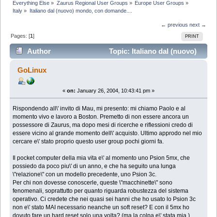
Everything Else
»
Zaurus Regional User Groups
»
Europe User Groups
»
Italy
»
Italiano dal (nuovo) mondo, con domande....
← previous
next →
Pages: [
1
]
PRINT
Author
Topic: Italiano dal (nuovo)
mondo, con domande.... (Read 7959 times)
GoLinux
«
on:
January 26, 2004, 10:43:41 pm »
Rispondendo all\' invito di Mau, mi presento: mi chiamo Paolo e al
momento vivo e lavoro a Boston. Premetto di non essere ancora un
possessore di Zaurus, ma dopo mesi di ricerche e riflessioni credo di
essere vicino al grande momento dell\' acquisto. Ultimo approdo nel mio
cercare e\' stato proprio questo user group pochi giorni fa.
Il pocket computer della mia vita e\' al momento uno Psion 5mx, che
possiedo da poco piu\' di un anno, e che ha seguito una lunga
\"relazione\" con un modello precedente, uno Psion 3c.
Per chi non dovesse conoscerle, queste \"macchinette\" sono
fenomenali, soprattutto per quanto riguarda robustezza del sistema
operativo. Ci credete che nei quasi sei hanni che ho usato lo Psion 3c
non e\' stato MAI necessario neanche un soft reset? E con il 5mx ho
dovuto fare un hard reset solo una volta? (ma la colpa e\' stata mia.)