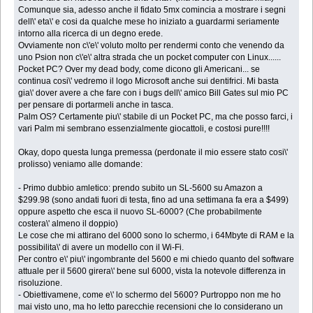
Comunque sia, adesso anche il fidato 5mx comincia a mostrare i segni
dell\' eta\' e cosi da qualche mese ho iniziato a guardarmi seriamente
intorno alla ricerca di un degno erede.
Ovviamente non c\'e\' voluto molto per rendermi conto che venendo da
uno Psion non c\'e\' altra strada che un pocket computer con Linux......
Pocket PC? Over my dead body, come dicono gli Americani... se
continua cosi\' vedremo il logo Microsoft anche sui dentifrici. Mi basta
gia\' dover avere a che fare con i bugs dell\' amico Bill Gates sul mio PC
per pensare di portarmeli anche in tasca.
Palm OS? Certamente piu\' stabile di un Pocket PC, ma che posso farci, i
vari Palm mi sembrano essenzialmente giocattoli, e costosi pure!!!!
Okay, dopo questa lunga premessa (perdonate il mio essere stato cosi\'
prolisso) veniamo alle domande:
- Primo dubbio amletico: prendo subito un SL-5600 su Amazon a
$299.98 (sono andati fuori di testa, fino ad una settimana fa era a $499)
oppure aspetto che esca il nuovo SL-6000? (Che probabilmente
costera\' almeno il doppio)
Le cose che mi attirano del 6000 sono lo schermo, i 64Mbyte di RAM e la
possibilita\' di avere un modello con il Wi-Fi.
Per contro e\' piu\' ingombrante del 5600 e mi chiedo quanto del software
attuale per il 5600 girera\' bene sul 6000, vista la notevole differenza in
risoluzione.
- Obiettivamene, come e\' lo schermo del 5600? Purtroppo non me ho
mai visto uno, ma ho letto parecchie recensioni che lo considerano un