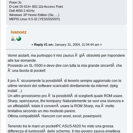
Psion 3c
D-Link DI-614+ 802.11b Access Point
Dell 4550 2.4GHz
Windows XP Home Edition (Sic.....)
MEPIS Linux 6.5.02 (YESSSSSS!!!)
ivanoez
«
Reply #1 on:
January 31, 2004, 11:04:44 am »
Vorrei aiutarti, ma purtroppo il mio zaurus Ã¨ giÃ obsoleto per rispondere
alle tue domande.
Possiedo un SL-5500 e devo dire con tutta la mia grande sinceritÃ che
Ã¨ una favola di pocket!
Il pro Ã¨ sicuramente la possibilitÃ di tenerlo sempre aggiornato con le
ultime versioni del software scaricabili direttamente da internet. (ipkg
install ...)
Un altro grossissimo pro Ã¨ la possibilitÃ di sceglierti quale ROM usare.
Sharp, openzaurus, the kompany. Naturalemente se vuoi una siurezza e
un affidabilitÃ totale ti converrÃ usare la ROM Sharp, ma Ã¨ molto
limitativa secondo un mio modesto parere.
Ottima compatibilitÃ Hancom con word, excel, powerpoint.
Tenendo tra le mani un pocketPC ASUS A620 ho visto una grossa
differenza di luminositÃ dello schermo. Il mio povero zaurus emetteva