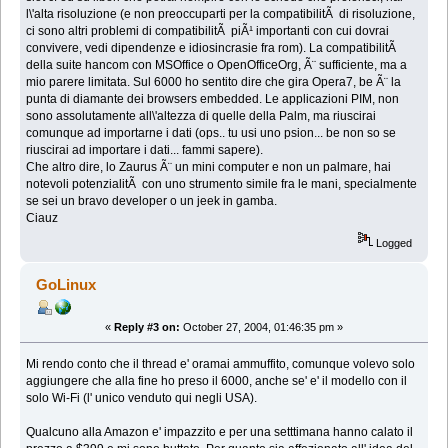
l\'alta risoluzione (e non preoccuparti per la compatibilitÃ di risoluzione,
ci sono altri problemi di compatibilitÃ piÃ¹ importanti con cui dovrai
convivere, vedi dipendenze e idiosincrasie fra rom). La compatibilitÃ
della suite hancom con MSOffice o OpenOfficeOrg, Ã¨ sufficiente, ma a
mio parere limitata. Sul 6000 ho sentito dire che gira Opera7, be Ã¨ la
punta di diamante dei browsers embedded. Le applicazioni PIM, non
sono assolutamente all\'altezza di quelle della Palm, ma riuscirai
comunque ad importarne i dati (ops.. tu usi uno psion... be non so se
riuscirai ad importare i dati... fammi sapere).
Che altro dire, lo Zaurus Ã¨ un mini computer e non un palmare, hai
notevoli potenzialitÃ con uno strumento simile fra le mani, specialmente
se sei un bravo developer o un jeek in gamba.
Ciauz
Logged
GoLinux
«
Reply #3 on:
October 27, 2004, 01:46:35 pm »
Mi rendo conto che il thread e' oramai ammuffito, comunque volevo solo
aggiungere che alla fine ho preso il 6000, anche se' e' il modello con il
solo Wi-Fi (l' unico venduto qui negli USA).
Qualcuno alla Amazon e' impazzito e per una setttimana hanno calato il