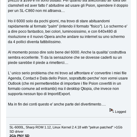
prezzo a $399 e mi sono buttato. Per quanto sia affezionato all' idea del
clamshell ed aver fatto l' abitudine ad usare gli Psion, spendere il doppio
per un SL-C860 non mi attraeva....
Ho il 6000 solo da pochi giorni, ma trovo di stare abituandomi
rapidamente al formato "palm" (intendo il formato "fisico"). Lo schermo e'
a dire poco fantastico, bei colori, luminosissimo, e con 640x480 di
risoluzione e il nuovo Opera anche andare su internet su uno schermo
da 4 pollici diventa fattibilissimo.
Al momento posso dire solo bene del 6000. Anche la qualita' costruttiva
sembra eccellente. Ti da la sensazione che se dovesse caderti su un
piede sarebbe il piede a rimetterci....
L' unico serio problema che mi trovo ad affrontare e' convertire i miei file
Agenda, Contact e Data dello Psion, soprattutto perche' non vorrei usare
Outlook (che mi permetterebbe di importare i file Psion covertiti in un
formato comune ad entrambi) ma il desktop Qtopia, che invece non
supporta nessun tipo di Import/Export.
Ma in fin dei conti questo e' anche parte del divertimento.....
Logged
____________________________
SL-6000L, Sharp ROM 1.12, Linux Kernel 2.4.18 with "pelrun patched" >1Gb
SD driver
2Gb PNY SD