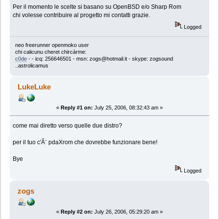
Per il momento le scelte si basano su OpenBSD e/o Sharp Rom
chi volesse contribuire al progetto mi contatti grazie.
Logged
neo freerunner openmoko user
chi calicunu cheret chircàrme:
c0de
-
- icq: 256646501 - msn: zogs@hotmail.it - skype: zogsound
..astrolicamus
LukeLuke
«
Reply #1 on:
July 25, 2006, 08:32:43 am »
come mai diretto verso quelle due distro?
per il tuo c'Ã¨ pdaXrom che dovrebbe funzionare bene!
Bye
Logged
zogs
«
Reply #2 on:
July 26, 2006, 05:29:20 am »