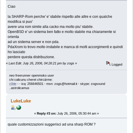
Ciao
la SHARP-Rom perche' e' stabile rispetto alle altre e con qualche
modifica si puo'
avere una rom simile alla cacko ma molto piu' stabile.
OpenBSD e' un sistema ben fatto e molto stabile ma chiaramente si
orienta
ad un sistema server e non pda.
PdaXrom lo trovo molto instabile e manca di molti accorgimenti e quindi
ho lasciato
perdere questa distribuzione.
«
Last Edit: July 26, 2006, 04:26:21 pm by zogs
»
Logged
neo freerunner openmoko user
chi calicunu cheret chircàrme:
c0de
-
- icq: 256646501 - msn: zogs@hotmail.it - skype: zogsound
..astrolicamus
LukeLuke
«
Reply #3 on:
July 26, 2006, 05:30:44 am »
quale customizzazioni suggerisci ad una sharp ROM ?