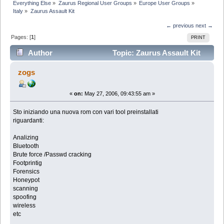
Everything Else
»
Zaurus Regional User Groups
»
Europe User Groups
»
Italy
»
Zaurus Assault Kit
← previous
next →
Pages: [
1
]
PRINT
Author
Topic: Zaurus Assault Kit
(Read 11988 times)
zogs
«
on:
May 27, 2006, 09:43:55 am »
Sto iniziando una nuova rom con vari tool preinstallati
riguardanti:
Analizing
Bluetooth
Brute force /Passwd cracking
Footprintig
Forensics
Honeypot
scanning
spoofing
wireless
etc