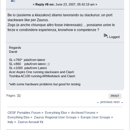
«
Reply #8 on:
June 23, 2007, 05:42:19 am »
Be io (assieme a kkazakov) stiamo lavorando su slackurus: un port
slackware like per Zaurus.
Zogs (e anche chiunque altro fosse interessato) ... possiamo unire le
forze e condividere esperienza, knowhow e competenze ?
Logged
Regards
David
SL-c760* pdaXrom latest
SL-c860 pdaXrom latest ;-)
SL-c1000 pdaXrom Latest
Acer Aspire One running slackware and Clash
Toshiba AC100 running ARMedslack and Clash
*with some hardware problems but good for testing
Pages: [
1
]
PRINT
← previous
next →
OESF Portables Forum
»
Everything Else
»
Archived Forums
»
Everything Else
»
Zaurus Regional User Groups
»
Europe User Groups
»
Italy
»
Zaurus Assault Kit