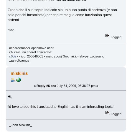
pesante credo comunque che sia un buon lavoro.
Credo che il sito sopra indicato sia un buon punto di partenza (e non
solo per chi incomincia) per capire meglio come funzionino questi
sistemi.
ciao
Logged
neo freerunner openmoko user
chi calicunu cheret chircàrme:
c0de
-
- icq: 256646501 - msn: zogs@hotmail.it - skype: zogsound
..astrolicamus
miskinis
«
Reply #6 on:
July 31, 2006, 06:36:27 pm »
Hi,
I'd love to see this translated to English, as it is an interesting topic!
Logged
_John Miskinis_