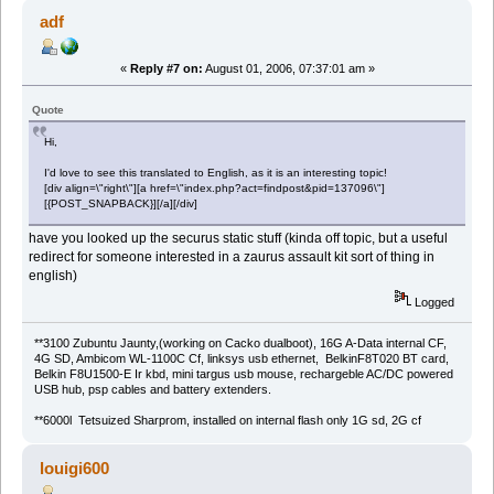
adf
«
Reply #7 on:
August 01, 2006, 07:37:01 am »
Quote
Hi,
I'd love to see this translated to English, as it is an interesting topic!
[div align=\"right\"][a href=\"index.php?act=findpost&pid=137096\"]
[{POST_SNAPBACK}][/a][/div]
have you looked up the securus static stuff (kinda off topic, but a useful
redirect for someone interested in a zaurus assault kit sort of thing in
english)
Logged
**3100 Zubuntu Jaunty,(working on Cacko dualboot), 16G A-Data internal CF,
4G SD, Ambicom WL-1100C Cf, linksys usb ethernet, BelkinF8T020 BT card,
Belkin F8U1500-E Ir kbd, mini targus usb mouse, rechargeble AC/DC powered
USB hub, psp cables and battery extenders.
**6000l Tetsuized Sharprom, installed on internal flash only 1G sd, 2G cf
louigi600