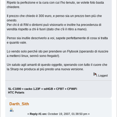
Ripeto la perfezione e la cura con cui l'ho tenuto, se volete foto basta
chiedere.
Il prezzo che chiedo è 300 euro, e penso sia un prezzo ben più che
onesto.
Per chi è di RM o dintorni può visionarlo e inoltre ha precedenza di
vendita rispetto a chi è fuori (dato che c'è il ritiro a mano).
Penso sia inutile descriverlo a voi, sapete perfettamente di cosa si tratta
e quanto vale.
Lo vendo solo perchè sto per prendere un Flybook (sperando di riuscire
a metterci linux, sennò sono fregato!).
Un saluto agli amanti di questo oggetto, sperando con tutto il cuore che
la Sharp ne produca al più presto una nuova versione.
Logged
SL-C1000 + cacko 1.23F + sd4GB + CFBT + CFWiFi
HTC Polaris
Darth_Sith
«
Reply #1 on:
October 19, 2007, 01:38:50 pm »