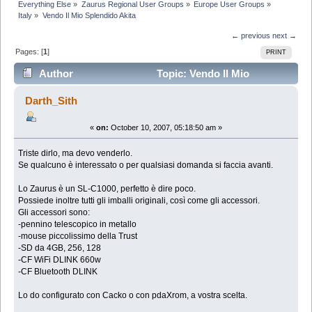
Everything Else
»
Zaurus Regional User Groups
»
Europe User Groups
»
Italy
»
Vendo Il Mio Splendido Akita
← previous
next →
Pages: [
1
]
PRINT
Author
Topic: Vendo Il Mio
Splendido Akita (Read 6848 times)
Darth_Sith
«
on:
October 10, 2007, 05:18:50 am »
Triste dirlo, ma devo venderlo.
Se qualcuno è interessato o per qualsiasi domanda si faccia avanti.
Lo Zaurus è un SL-C1000, perfetto è dire poco.
Possiede inoltre tutti gli imballi originali, così come gli accessori.
Gli accessori sono:
-pennino telescopico in metallo
-mouse piccolissimo della Trust
-SD da 4GB, 256, 128
-CF WiFi DLINK 660w
-CF Bluetooth DLINK
Lo do configurato con Cacko o con pdaXrom, a vostra scelta.