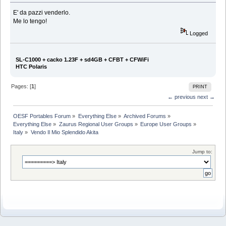
E' da pazzi venderlo.
Me lo tengo!
Logged
SL-C1000 + cacko 1.23F + sd4GB + CFBT + CFWiFi
HTC Polaris
Pages: [
1
]
PRINT
← previous
next →
OESF Portables Forum
»
Everything Else
»
Archived Forums
»
Everything Else
»
Zaurus Regional User Groups
»
Europe User Groups
»
Italy
»
Vendo Il Mio Splendido Akita
Jump to: