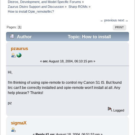
Distros, Development, and Model Specific Forums
»
Zaurus Distro Support and Discussion
»
Sharp ROMs
»
How to install Opie_remote/lirc?
← previous
next →
Pages: [
1
]
PRINT
Author
Topic: How to install
Opie_remote/lirc? (Read 4228 times)
pzaurus
«
on:
August 18, 2004, 06:10:15 pm »
Hi,
I'm thinking of using opie-remote to control my Canon S1 IS. But found
lirc can't be correctly installed and opie-remote won't install at all. Any
help please? Thanks!
pz
Logged
sigmaX
«
Reply #1 on:
August 18, 2004, 06:51:53 pm »