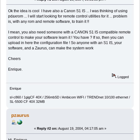
Ok the idea is cool I have also a Canon S1 IS ... I was thinking of using
pdaxrom ... I will start looking for remote control utilities for it ... problem
is, with any rom and remote software, to train it !!
I mean, you also need someone with a CANON S1 IS compatible remote
control to make your software learn it ! You have ? If so, then you can
upload in here the configuration file ! So anyone with an S1 IS, your
software, and a Zaurus, can make the system work
Cheers
Enrique.
Logged
Enrique
sl-c860 / 1gigCF 40X / 256mbSD / Ambicom WIFI / TRENDnet 10/100 ethernet /
SL-5500 CF 40X 32MB
pzaurus
«
Reply #2 on:
August 19, 2004, 04:17:05 am »