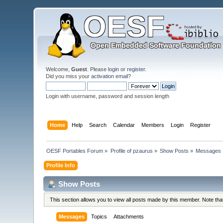
Welcome,
Guest
. Please
login
or
register
.
Did you miss your
activation email
?
Login with username, password and session length
Home
Help
Search
Calendar
Members
Login
Register
OESF Portables Forum
»
Profile of pzaurus
»
Show Posts
»
Messages
Profile Info
Show Posts
This section allows you to view all posts made by this member. Note th
Messages
Topics
Attachments