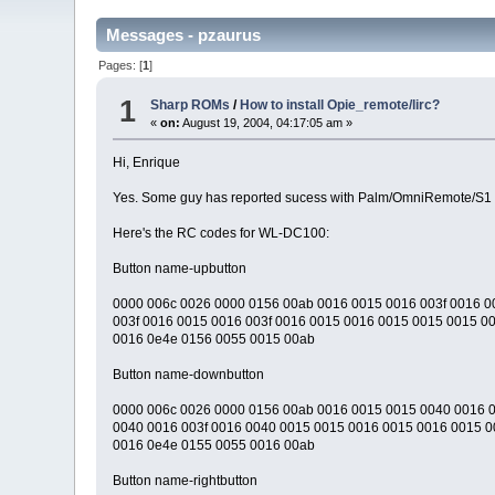
Messages - pzaurus
Pages: [
1
]
1
Sharp ROMs
/
How to install Opie_remote/lirc?
«
on:
August 19, 2004, 04:17:05 am »
Hi, Enrique
Yes. Some guy has reported sucess with Palm/OmniRemote/S1 IS.
Here's the RC codes for WL-DC100:
Button name-upbutton
0000 006c 0026 0000 0156 00ab 0016 0015 0016 003f 0016 0
003f 0016 0015 0016 003f 0016 0015 0016 0015 0015 0015 00
0016 0e4e 0156 0055 0015 00ab
Button name-downbutton
0000 006c 0026 0000 0156 00ab 0016 0015 0015 0040 0016 
0040 0016 003f 0016 0040 0015 0015 0016 0015 0016 0015 0
0016 0e4e 0155 0055 0016 00ab
Button name-rightbutton