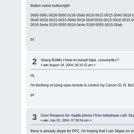
Button name-buttonright
0000 006c 0028 0000 0156 00ab 0016 0015 0015 0040 0016 
0040 0016 0015 0015 0040 0016 003f 0016 0015 0016 0015 0
0016 0e4e 0155 0055 0016 0e4e 0156 0055 0015 00ab
pz
2
Sharp ROMs
/
How to install Opie_remote/lirc?
«
on:
August 18, 2004, 06:10:15 pm »
Hi,
I'm thinking of using opie-remote to control my Canon S1 IS. But f
pz
3
User Request for Applications
/
free telephone call: Sk
«
on:
July 01, 2004, 07:38:54 pm »
there is already skype for PPC, i'm hoping that I can Skype on 