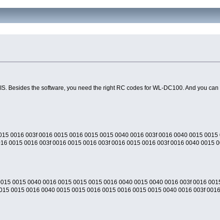
 Besides the software, you need the right RC codes for WL-DC100. And you can fi
015 0016 003f 0016 0015 0016 0015 0015 0040 0016 003f 0016 0040 0015 0015
16 0015 0016 003f 0016 0015 0016 003f 0016 0015 0016 003f 0016 0040 0015 0
0015 0015 0040 0016 0015 0015 0015 0016 0040 0015 0040 0016 003f 0016 001
015 0015 0016 0040 0015 0015 0016 0015 0016 0015 0015 0040 0016 003f 0016