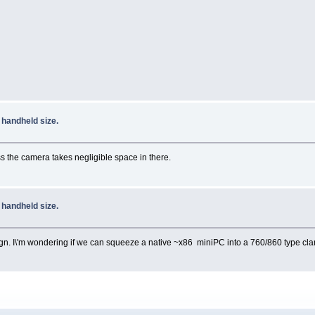
handheld size.
ss the camera takes negligible space in there.
handheld size.
sign. I\'m wondering if we can squeeze a native ~x86 miniPC into a 760/860 type clam