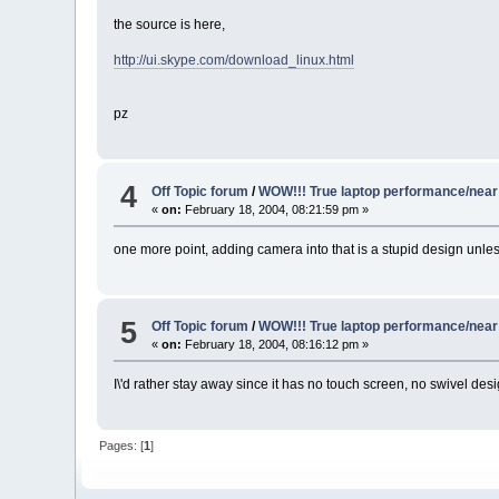
the source is here,
http://ui.skype.com/download_linux.html
pz
4
Off Topic forum
/
WOW!!! True laptop performance/near 
«
on:
February 18, 2004, 08:21:59 pm »
one more point, adding camera into that is a stupid design unle
5
Off Topic forum
/
WOW!!! True laptop performance/near 
«
on:
February 18, 2004, 08:16:12 pm »
I\'d rather stay away since it has no touch screen, no swivel de
Pages: [
1
]