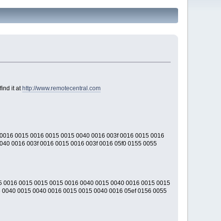
nd it at
http://www.remotecentral.com
 0016 0015 0016 0015 0015 0040 0016 003f 0016 0015 0016
040 0016 003f 0016 0015 0016 003f 0016 05f0 0155 0055
5 0016 0015 0015 0015 0016 0040 0015 0040 0016 0015 0015
 0040 0015 0040 0016 0015 0015 0040 0016 05ef 0156 0055