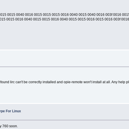
0015 0015 0040 0016 0015 0015 0015 0016 0040 0015 0040 0016 003f 0016 001
015 0015 0016 0040 0015 0015 0016 0040 0015 0015 0016 0015 0016 003f 0016
ound lirc can't be correctly installed and opie-remote won't install at all. Any help
ype For Linux
my 760 soon.