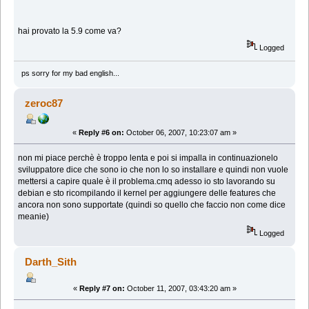
hai provato la 5.9 come va?
Logged
ps sorry for my bad english...
zeroc87
«
Reply #6 on:
October 06, 2007, 10:23:07 am »
non mi piace perchè è troppo lenta e poi si impalla in continuazionelo
sviluppatore dice che sono io che non lo so installare e quindi non vuole
mettersi a capire quale è il problema.cmq adesso io sto lavorando su
debian e sto ricompilando il kernel per aggiungere delle features che
ancora non sono supportate (quindi so quello che faccio non come dice
meanie)
Logged
Darth_Sith
«
Reply #7 on:
October 11, 2007, 03:43:20 am »