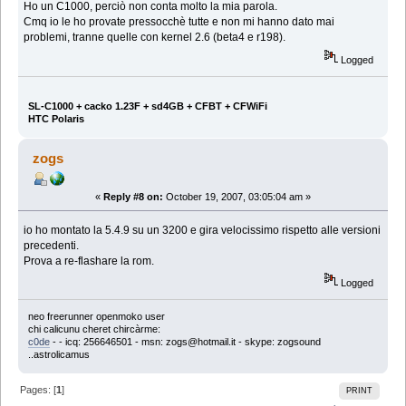
Ho un C1000, perciò non conta molto la mia parola.
Cmq io le ho provate pressocchè tutte e non mi hanno dato mai
problemi, tranne quelle con kernel 2.6 (beta4 e r198).
Logged
SL-C1000 + cacko 1.23F + sd4GB + CFBT + CFWiFi
HTC Polaris
zogs
«
Reply #8 on:
October 19, 2007, 03:05:04 am »
io ho montato la 5.4.9 su un 3200 e gira velocissimo rispetto alle versioni
precedenti.
Prova a re-flashare la rom.
Logged
neo freerunner openmoko user
chi calicunu cheret chircàrme:
c0de
-
- icq: 256646501 - msn: zogs@hotmail.it - skype: zogsound
..astrolicamus
Pages: [
1
]
PRINT