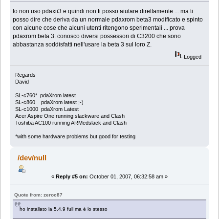
Io non uso pdaxii3 e quindi non ti posso aiutare direttamente ... ma ti
posso dire che deriva da un normale pdaxrom beta3 modificato e spinto
con alcune cose che alcuni utenti ritengono sperimentali ... prova
pdaxrom beta 3: conosco diversi possessori di C3200 che sono
abbastanza soddisfatti nell'usare la beta 3 sul loro Z.
Logged
Regards
David
SL-c760* pdaXrom latest
SL-c860 pdaXrom latest ;-)
SL-c1000 pdaXrom Latest
Acer Aspire One running slackware and Clash
Toshiba AC100 running ARMedslack and Clash
*with some hardware problems but good for testing
/dev/null
«
Reply #5 on:
October 01, 2007, 06:32:58 am »
Quote from: zeroc87
ho installato la 5.4.9 full ma è lo stesso