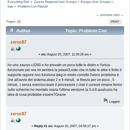
Everything Else
»
Zaurus Regional User Groups
»
Europe User Groups
»
Italy
»
Problemi Con Pdaxii3
← previous
next →
Pages: [
1
]
PRINT
Author
Topic: Problemi Con
Pdaxii3 (Read 11283 times)
zeroc87
«
on:
August 20, 2007, 11:39:28 am »
ho uno zaurus c3200 e ho provato un poco tutte le distro e l'unica
funzionale per ora mi sembra la pdaxii3,visto che in tutte le altre è finito il
supporto oppure non funziona ipkg in modo corretto.l'unico problema è
che all'avvio del sistema,dopo 2 o 3 minuti, si freeza per un poco , 5
minuti, ( senza overclocckare il processore ) cioè il cursore rimane fermo
sullo schermo.ho montato sopra l'ultima versione la 5.4.8.qualcuno ha
idea di cosa protebbe essere?Grazie
Logged
zeroc87
«
Reply #1 on:
August 20, 2007, 04:58:27 pm »